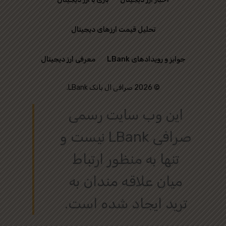
تحلیل قیمت ارزهای دیجیتال
جوایز و رویدادهای LBank
معرفی ارز دیجیتال
© 2026 صرافی ال بانک LBank.
این وب‌ سایت رسمی
صرافی LBank نیست و
تنها به منظور ارتباط
میان علاقه‌ مندان به
ترید ایجاد شده است.