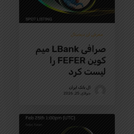
معرفی ارز دیجیتال
صرافی LBank میم
کوین FEFER را
لیست کرد
ال بانک ایران
جولای 25, 2026