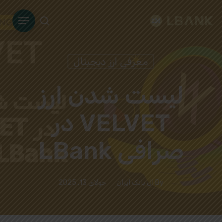
Ski
Menu
t
search
mai
conten
معرفی ارز دیجیتال
لیست شدن ارز
VELVET در
صرافی LBank
By
ال بانک ایران
جولای 13, 2025