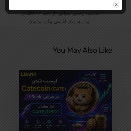
ال بانک ایران
نماینده رسمی صرافی ال بانک LBANK در
ایران به زبان فارسی برای ایرانیان
You May Also Like