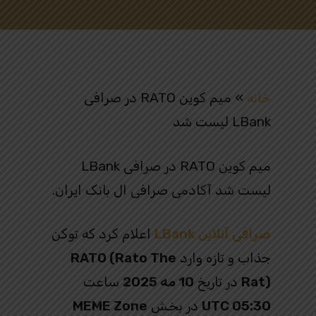
خانه
»
میم کوین RATO در صرافی
LBank لیست شد
میم کوین RATO در صرافی LBank
لیست شد آکادمی صرافی ال بانک ایران.
صرافی آنلاین LBank
اعلام کرد که توکن
جذاب و تازه‌ وارد
RATO (Rato The
Rat)
در تاریخ
10 مه 2025
ساعت
05:30 UTC
در بخش
MEME Zone