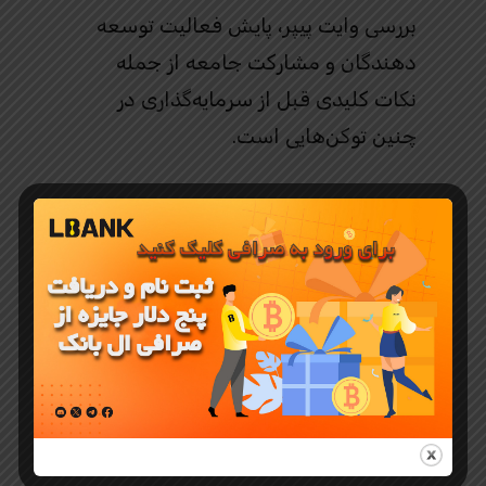
بررسی وایت‌ پیپر، پایش فعالیت توسعه‌
دهندگان و مشارکت جامعه از جمله
نکات کلیدی قبل از سرمایه‌گذاری در
چنین توکن‌هایی است.
نتیجه‌ گیری
میم کوین RATO
در
صرافی البانک
لیست شدن
توکن RATO
در
صرافی
البانک
نه تنها فرصتی برای معامله‌ گران
ریسک‌پذیر فراهم می‌کند، بلکه شروعی
برای ورود یک شخصیت جدید از دنیای
میم‌ها به فضای رمزارزهاست.