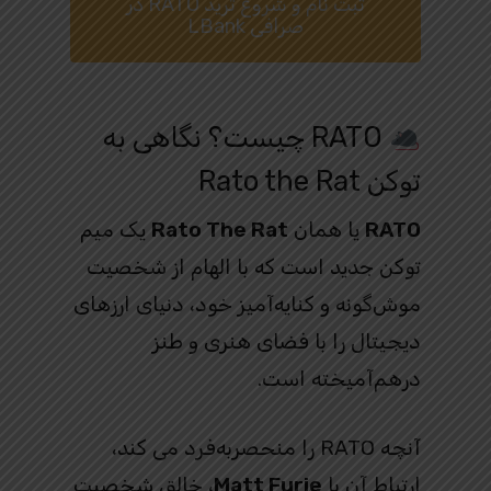
ثبت نام و شروع ترید RATO در
صرافی LBank
RATO چیست؟ نگاهی به
توکن Rato the Rat
RATO
یا همان
Rato The Rat
یک میم‌
توکن جدید است که با الهام از شخصیت
موش‌گونه و کنایه‌آمیز خود، دنیای ارزهای
دیجیتال را با فضای هنری و طنز
درهم‌آمیخته است.
آنچه RATO را منحصربه‌فرد می‌ کند،
ارتباط آن با
Matt Furie
، خالق شخصیت