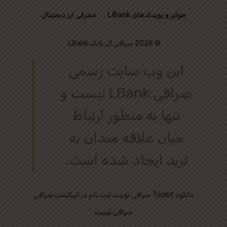
جوایز و رویدادهای LBank
معرفی ارز دیجیتال
© 2026 صرافی ال بانک LBank.
این وب‌ سایت رسمی
صرافی LBank نیست و
تنها به منظور ارتباط
میان علاقه‌ مندان به
ترید ایجاد شده است.
دانلود
ثبت نام در اپیکیشن صرافی Toobit
صرافی توبیت
صرافی توبیت