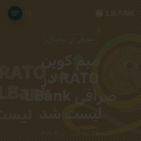
Ski
Menu
t
search
mai
conten
معرفی ارز دیجیتال
میم کوین
RATO در
صرافی LBank
لیست شد
By
ال بانک ایران
می 10, 2025