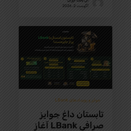
ال بانک ایران
آگوست 2, 2026
جوایز و رویدادهای LBank
تابستان داغ جوایز
صرافی LBank آغاز