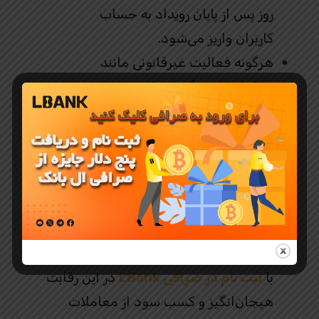
روز پس از پایان رویداد به حساب
کاربران واریز می‌شود.
هرگونه فعالیت غیرقانونی مانند
معاملات خودگردان، استفاده از چند
حساب، یا معاملات ساختگی باعث
محرومیت از رقابت خواهد شد.
صرافی LBank
حق تفسیر نهایی
قوانین را دارد و هرگونه تغییرات در
قوانین، از طریق پلتفرم اعلام خواهد
شد.
با
ثبت‌ نام در صرافی LBank
در این رقابت
هیجان‌انگیز و کسب سود از معاملات