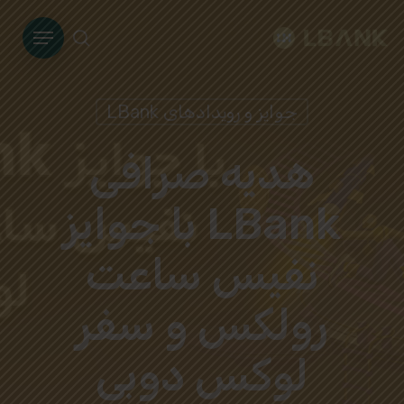
Ski
Menu
t
search
mai
conten
جوایز و رویدادهای LBank
هدیه صرافی
LBank با جوایز
نفیس ساعت
رولکس و سفر
لوکس دوبی