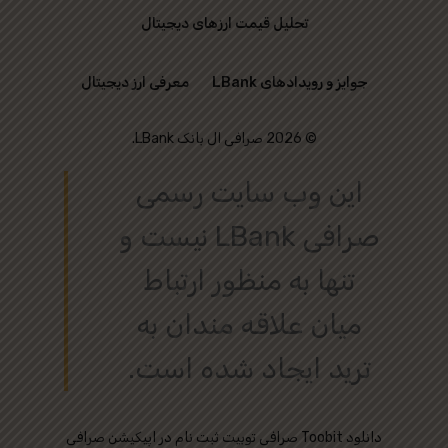
تحلیل قیمت ارزهای دیجیتال
جوایز و رویدادهای LBank
معرفی ارز دیجیتال
© 2026 صرافی ال بانک LBank.
این وب‌ سایت رسمی
صرافی LBank نیست و
تنها به منظور ارتباط
میان علاقه‌ مندان به
ترید ایجاد شده است.
دانلود
ثبت نام در اپیکیشن صرافی Toobit
صرافی توبیت