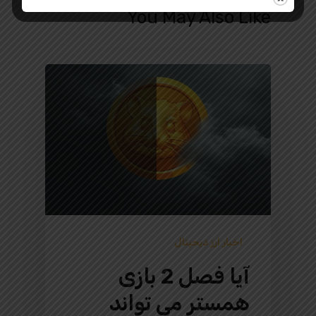
You May Also Like
اخبار ارز دیجیتال
آیا فصل 2 بازی
همستر می تواند