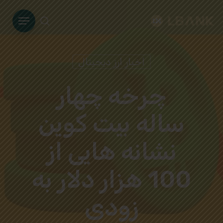
Ski
Menu
t
search
mai
conten
اخبار ارز دیجیتال
چرخه چهار
ساله بیت کوین
نشانه هایی از
100 هزار دلار به
زودی